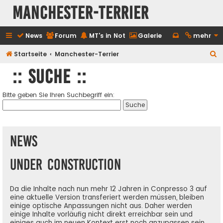
Manchester-Terrier
News
Forum
MT's in Not
Galerie
mehr
S
Startseite
Manchester-Terrier
u
:: Suche ::
c
h
Bitte geben Sie Ihren Suchbegriff ein:
e
News
Under Construction
Da die Inhalte nach nun mehr 12 Jahren in Conpresso 3 auf
eine aktuelle Version transferiert werden müssen, bleiben
einige optische Anpassungen nicht aus. Daher werden
einige Inhalte vorläufig nicht direkt erreichbar sein und
einiges auch im neuen Kontext erst noch anzupassen sein.